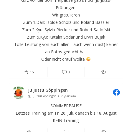
Kurz vor der Sommerpause gab's noch Ju-Jutsu-
Prüfungen.
Wir gratulieren
Zum 1.Dan: Isolde Scholz und Roland Bassler
Zum 2.Kyu: Sylvia Riecker und Robert Sadofski
Zum 5.Kyu: Katalin Sodar und Ervin Bujak
Tolle Leistung von euch allen - auch wenn (fast) keiner
an Fotos gedacht hat.
Oder nicht drauf wollte
15
3
Ju Jutsu Göppingen
@JuJutsuGöppingen
2 years ago
SOMMERPAUSE
Letztes Training am Fr. 26. Juli, danach bis 18. August
KEIN Training.