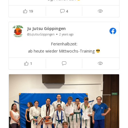
19
4
Ju Jutsu Göppingen
@JuJutsuGöppingen
2 years ago
Ferienhalbzeit:
ab heute wieder Mittwochs-Training
1