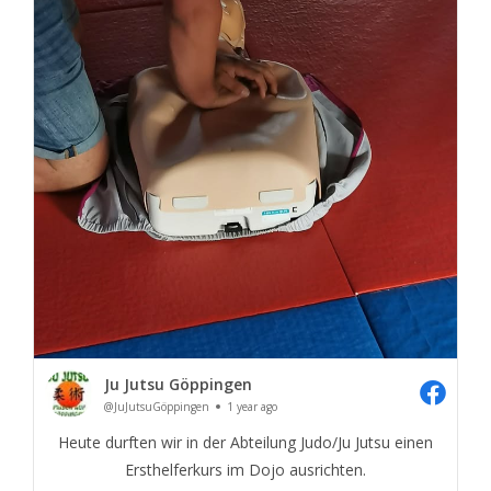
Ju Jutsu Göppingen
@JuJutsuGöppingen
1 year ago
Heute durften wir in der Abteilung Judo/Ju Jutsu einen
Ersthelferkurs im Dojo ausrichten.